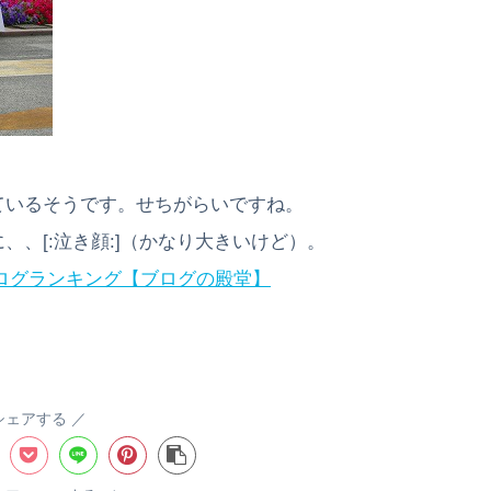
ているそうです。せちがらいですね。
、[:泣き顔:]（かなり大きいけど）。
シェアする