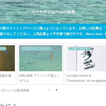
コートダジュールの休息
この新サイトトップページに飛ぶようになっています。お探しの記事は
出してください。人気記事より手作業で移行中です。Merci bien. À tout
チップの上手な渡し方
庶民のリゾートライフ
チップの渡し方 クレジッ
ミラベルの季節
トカード払い編
トダジュール観光情報