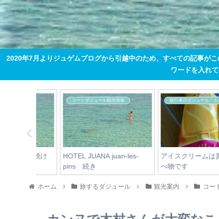
2020年7月よりジュゲムブログから引越中のため、すべての記事が
ワードを入れて掘り
美マダム達の秘密
フランス語のお勉強
正しいニホンジン女性のあ
お育ちは「アー」の中に
a gagner!
り方とは
ホーム
旅するダジュール
観光案内
コー