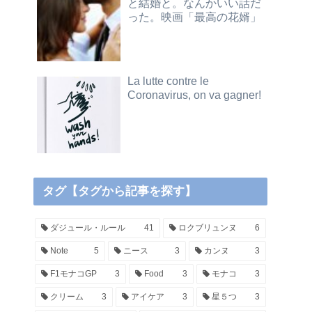
と結婚と。なんかいい話だ
った。映画「最高の花婿」
La lutte contre le
Coronavirus, on va gagner!
タグ【タグから記事を探す】
ダジュール・ルール
41
ロクブリュンヌ
6
Note
5
ニース
3
カンヌ
3
F1モナコGP
3
Food
3
モナコ
3
クリーム
3
アイケア
3
星５つ
3