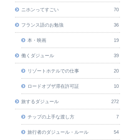
ニホンってすごい
70
フランス語のお勉強
36
本・映画
19
働くダジュール
39
リゾートホテルでの仕事
20
ロードオブザ滞在許可証
10
旅するダジュール
272
チップの上手な渡し方
7
旅行者のダジュール・ルール
54