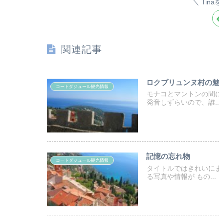
Tin
関連記事
ロクブリュンヌ村の
コートダジュール観光情報
モナコとマントンの間
発音しずらいので、誰..
記憶の忘れ物
コートダジュール観光情報
タイトルではきれいに
る写真や情報が もの...