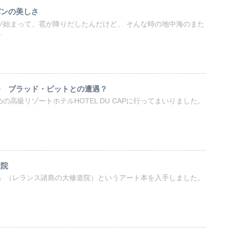
パンの美しさ
が始まって、雹が降りだしたんだけど、 そんな時の地中海のまた
.
祭 ブラッド・ピットとの遭遇？
の高級リゾートホテルHOTEL DU CAPに行ってまいりました。
道院
ERINS」（レランス諸島の大修道院）というアート本を入手しました。