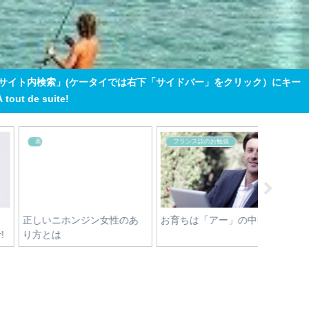
「サイト内検索」(ケータイでは右下「サイドバー」をクリック）にキー
 de suite!
旅行者のダジュール・ルール
フランスコスメ レポート
フランス
カンヌとモナコ 移動のル
ルネフルトレール サマープ
SANOFL
ール
ロテクトヘアオイル
HYDRATA
karit&e