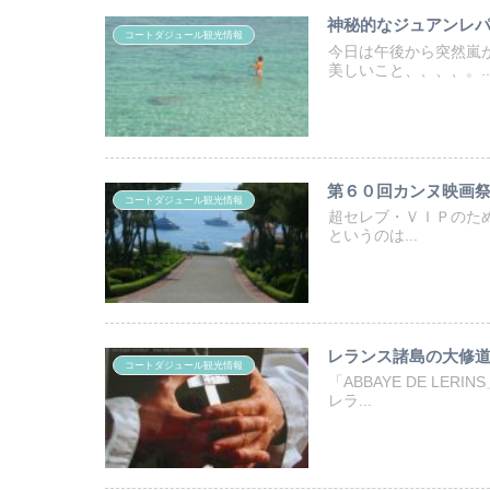
神秘的なジュアンレ
コートダジュール観光情報
今日は午後から突然嵐
美しいこと、、、、。..
第６０回カンヌ映画
コートダジュール観光情報
超セレブ・ＶＩＰのため
というのは...
レランス諸島の大修
コートダジュール観光情報
「ABBAYE DE L
レラ...