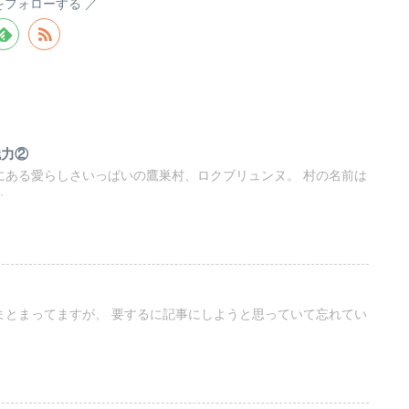
aをフォローする
魅力②
にある愛らしさいっぱいの鷹巣村、ロクブリュンヌ。 村の名前は
.
まとまってますが、 要するに記事にしようと思っていて忘れてい