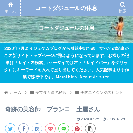
コートダジュールの休息
ホーム
検索
コートダジュールの休息
2020年7月よりジュゲムブログから引越中のため、すべての記事が
この新サイトトップページに飛ぶようになっています。お探しの記
事は「サイト内検索」(ケータイでは右下「サイドバー」をクリッ
ク）にキーワードを入れて掘り出してください。人気記事より手作
業で移行中です。Merci bien. À tout de suite!
ホーム
美マダム達の秘密
美的エイジングのヒント
奇跡の美容師 ブランコ 土屋さん
2020.07.25
2006.07.29