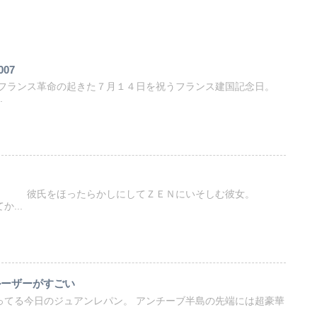
07
 フランス革命の起きた７月１４日を祝うフランス建国記念日。
.
らかしにしてＺＥＮにいそしむ彼女。
..
ルーザーがすごい
ってる今日のジュアンレパン。 アンチーブ半島の先端には超豪華