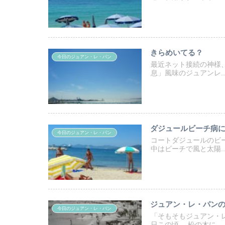
きらめいてる？
今日のジュアン・レ・パン
最近ネット接続の神様
息」風味のジュアンレ..
ダジュールビーチ病
今日のジュアン・レ・パン
コートダジュールのビ
中はビーチで風と太陽..
ジュアン・レ・パン
今日のジュアン・レ・パン
「そもそもジュアン・
日この頃。 松の木に...