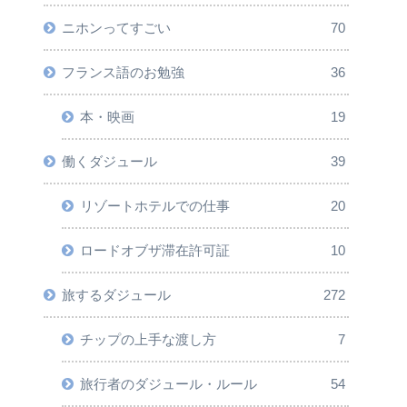
ニホンってすごい
70
フランス語のお勉強
36
本・映画
19
働くダジュール
39
リゾートホテルでの仕事
20
ロードオブザ滞在許可証
10
旅するダジュール
272
チップの上手な渡し方
7
旅行者のダジュール・ルール
54