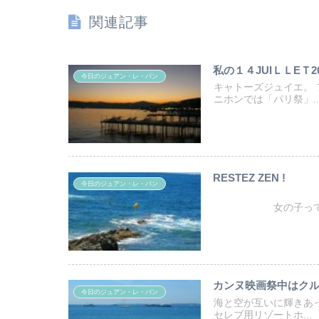
関連記事
私の１４JUIＬＬEＴ20
今日のジュアン・レ・パン
キャトーズジュイエ。
ニホンでは「パリ祭」..
RESTEZ ZEN !
今日のジュアン・レ・パン
彼氏をほった
女の子ってか.
カンヌ映画祭中はク
今日のジュアン・レ・パン
海と空が互いに輝きあ
セレブ用リゾートホ...