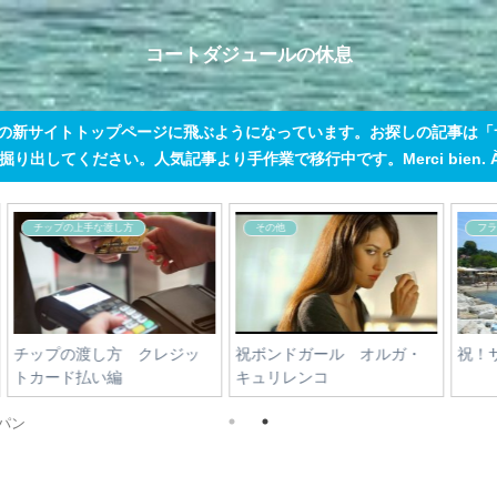
コートダジュールの休息
この新サイトトップページに飛ぶようになっています。お探しの記事は
出してください。人気記事より手作業で移行中です。Merci bien. À tout
旅行者のダジュール・ルール
コートダジュール観光情報
【元従業員推奨】ホテルで
HOTEL JUANA juan-les-
の防犯と「起こさないで」
pins 続き
札の使い方【決定版】
パン