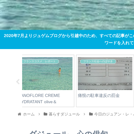
2020年7月よりジュゲムブログから引越中のため、すべての記事が
ワードを入れて掘り
コートダジュール観光情報
ニホンってすごい
の中に
世界の車窓から ニース～
ショコラ半額♪
マントン
ホーム
暮らすダジュール
今日のジュアン・レ・