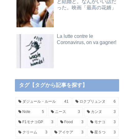
と結婚と。なんかいい話だ
った。映画「最高の花婿」
La lutte contre le
Coronavirus, on va gagner!
タグ【タグから記事を探す】
ダジュール・ルール
41
ロクブリュンヌ
6
Note
5
ニース
3
カンヌ
3
F1モナコGP
3
Food
3
モナコ
3
クリーム
3
アイケア
3
星５つ
3