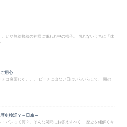
、、いや無線接続の神様に嫌われ中の様子。 切れないうちに「休
.
にご用心
ーチは麻薬じゃ、、、 ビーチに出ない日はいらいらして、 頭の
.
の歴史検証？～日傘～
レ・パンって何？」そんな疑問にお答えすべく、 歴史を紐解く今