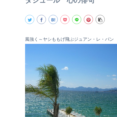
ダジュール 心の俳句
風強く～ヤシももげ飛ぶジュアン・レ・パン