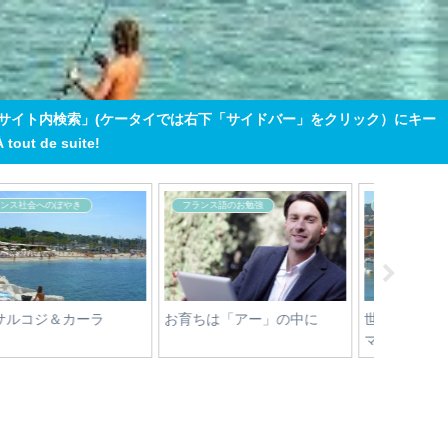
「サイト内検索」(ケータイでは右下「サイドバー」をクリック）にキー
 de suite!
その他
美マダム達の秘密
フランス
バゲット値上げ
ハツラツ美マダムの秘密
SANOFL
HYDRATA
karit&e