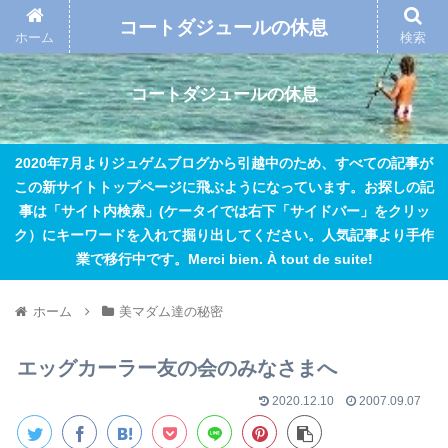
コートダジュールの休息
ホーム
検索
コートダジュールの休息
2020年7月よりジュゲムブログから引越中のため、すべての記事が
この新サイトトップページに飛ぶようになっています。お探しの記
事は「サイト内検索」(ケータイでは右下「サイドバー」をクリッ
ク）にキーワードを入れて掘り出してください。人気記事より手作
業で移行中です。Merci bien. À tout de suite!
ホーム
美マダム達の秘密
エッグカーラー友の会のみなさまへ
2020.12.10
2007.09.07