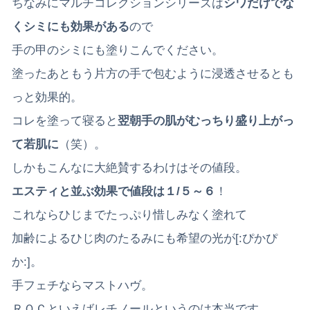
ちなみにマルチコレクションシリーズは
シワだけでな
くシミにも効果がある
ので
手の甲のシミにも塗りこんでください。
塗ったあともう片方の手で包むように浸透させるとも
っと効果的。
コレを塗って寝ると
翌朝手の肌がむっちり盛り上がっ
て若肌に
（笑）。
しかもこんなに大絶賛するわけはその値段。
エスティと並ぶ効果で値段は１/５～６
！
これならひじまでたっぷり惜しみなく塗れて
加齢によるひじ肉のたるみにも希望の光が[:ぴかぴ
か:]。
手フェチならマストハヴ。
ＲＯＣといえばレチノールというのは本当です。