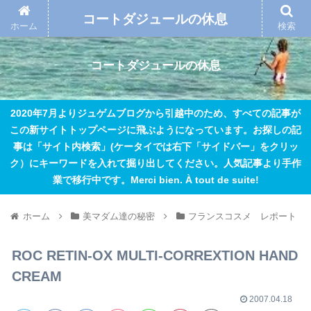
コートダジュールの休息
ホーム
検索
コートダジュールの休息
2020年7月よりジュゲムブログから引越中のため、すべての記事が
この新サイトトップページに飛ぶようになっています。お探しの記
事は「サイト内検索」(ケータイでは右下「サイドバー」をクリッ
ク）にキーワードを入れて掘り出してください。人気記事より手作
業で移行中です。Merci bien. À tout de suite!
ホーム
美マダム達の秘密
フランスコスメ レポート
ROC RETIN-OX MULTI-CORREXTION HAND
CREAM
2007.04.18