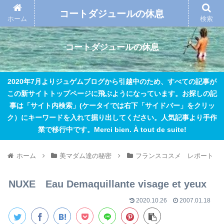
コートダジュールの休息
ホーム
検索
コートダジュールの休息
2020年7月よりジュゲムブログから引越中のため、すべての記事が
この新サイトトップページに飛ぶようになっています。お探しの記
事は「サイト内検索」(ケータイでは右下「サイドバー」をクリッ
ク）にキーワードを入れて掘り出してください。人気記事より手作
業で移行中です。Merci bien. À tout de suite!
ホーム
美マダム達の秘密
フランスコスメ レポート
NUXE Eau Demaquillante visage et yeux
2020.10.26
2007.01.18