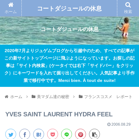
コートダジュールの休息
ホーム
検索
コートダジュールの休息
2020年7月よりジュゲムブログから引越中のため、すべての記事が
この新サイトトップページに飛ぶようになっています。お探しの記
事は「サイト内検索」(ケータイでは右下「サイドバー」をクリッ
ク）にキーワードを入れて掘り出してください。人気記事より手作
業で移行中です。Merci bien. À tout de suite!
ホーム
美マダム達の秘密
フランスコスメ レポート
YVES SAINT LAURENT HYDRA FEEL
2006.08.29