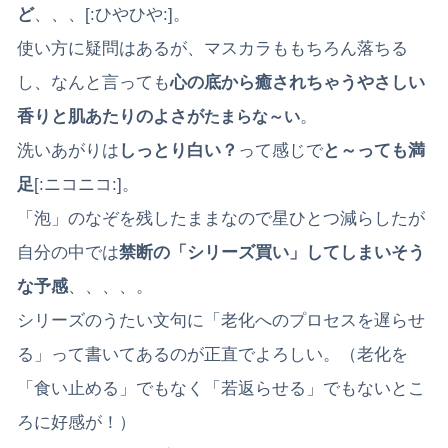
ど
、、、[:ひやひや:]。
使い方に疑問はあるが、マスカラももちろん落ちる
し、なんと言っても
心の底から癒されちゃうやさしい
香りと肌あたりのよさが
。
たまらな～い
洗いあがりは
しっとり白い？
って感じで
と～っても満
足
[:ニコニコ:]。
「泡」のなぞを残したままなので星ひとつ減らしたが
自分の中では
禁断の「シリーズ買い」してしまいそう
な予感
、、、、。
シリーズのうたい文句に「老化へのプロセスを遅らせ
る」って書いてあるのが正直でよろしい。（老化を
「食い止める」でもなく「若返らせる」でもないとこ
ろに好感が！）