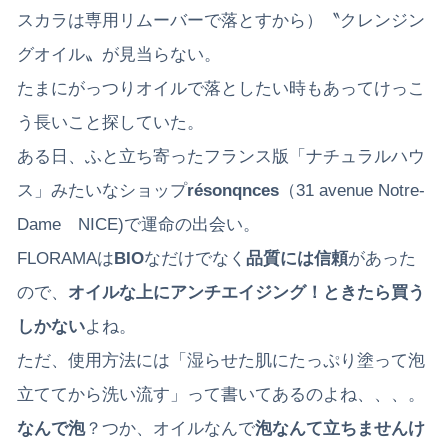
スカラは専用リムーバーで落とすから）〝クレンジン
グオイル〟が見当らない。
たまにがっつりオイルで落としたい時もあってけっこ
う長いこと探していた。
ある日、ふと立ち寄ったフランス版「ナチュラルハウ
ス」みたいなショップ
résonqnces
（31 avenue Notre-
Dame NICE)で運命の出会い。
FLORAMAは
BIO
なだけでなく
品質には信頼
があった
ので、
オイルな上にアンチエイジング！ときたら買う
しかない
よね。
ただ、使用方法には「湿らせた肌にたっぷり塗って泡
立ててから洗い流す」って書いてあるのよね、、、。
なんで泡
？つか、オイルなんで
泡なんて立ちませんけ