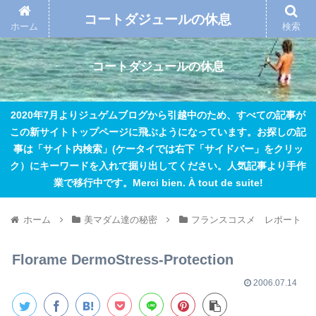
コートダジュールの休息
ホーム
検索
コートダジュールの休息
2020年7月よりジュゲムブログから引越中のため、すべての記事が
この新サイトトップページに飛ぶようになっています。お探しの記
事は「サイト内検索」(ケータイでは右下「サイドバー」をクリッ
ク）にキーワードを入れて掘り出してください。人気記事より手作
業で移行中です。Merci bien. À tout de suite!
ホーム
美マダム達の秘密
フランスコスメ レポート
Florame DermoStress-Protection
2006.07.14