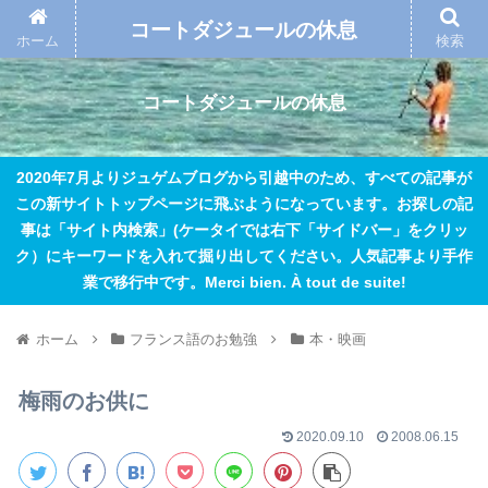
コートダジュールの休息
ホーム
検索
コートダジュールの休息
2020年7月よりジュゲムブログから引越中のため、すべての記事が
この新サイトトップページに飛ぶようになっています。お探しの記
事は「サイト内検索」(ケータイでは右下「サイドバー」をクリッ
ク）にキーワードを入れて掘り出してください。人気記事より手作
業で移行中です。Merci bien. À tout de suite!
ホーム
フランス語のお勉強
本・映画
梅雨のお供に
2020.09.10
2008.06.15