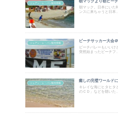
朝マックより朝ビー
ジュアン・レ・パン観光情報
朝マック。日本にいた
ンスに来ちゃうと日本..
ビーチサッカー大会
ジュアン・レ・パン観光情報
ビーチバレーもいいけ
突然始まったビーチフ..
癒しの完璧ワールド
ジュアン・レ・パン観光情報
キレイな海にヒタヒタ
のＣＤ」などを聴いた..