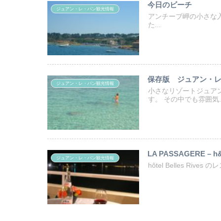
今日のビーチ
ジュアン・レ・パン観光情報
アンチーブ岬の小さな入り江
た...
保存版 ジュアン・
ジュアン・レ・パン観光情報
小さなリゾートジュア
す。 その中でも雰囲気..
LA PASSAGERE – h&oc
ジュアン・レ・パン観光情報
hôtel Belles Rive