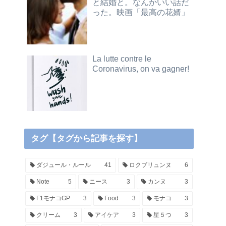
と結婚と。なんかいい話だ
った。映画「最高の花婿」
La lutte contre le
Coronavirus, on va gagner!
タグ【タグから記事を探す】
ダジュール・ルール
41
ロクブリュンヌ
6
Note
5
ニース
3
カンヌ
3
F1モナコGP
3
Food
3
モナコ
3
クリーム
3
アイケア
3
星５つ
3