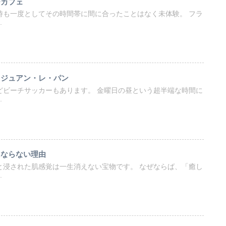
チカフェ
時も一度としてその時間帯に間に合ったことはなく未体験。 フラ
.
＠ジュアン・レ・パン
どビーチサッカーもあります。 金曜日の昼という超半端な時間に
.
にならない理由
と浸された肌感覚は一生消えない宝物です。 なぜならば、「癒し
.