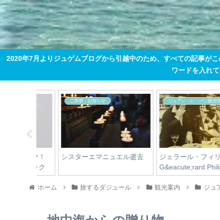
2020年7月よりジュゲムブログから引越中のため、すべての記事が
ワードを入れて掘り
情報
フランスコスメ レポート
ご挨拶 お知らせ
リップ
L'OCCITANE ３大保湿クリ
La lutte contre le
lipe
ーム対決
Coronavirus, on va gagne
ホーム
旅するダジュール
観光案内
ジュ