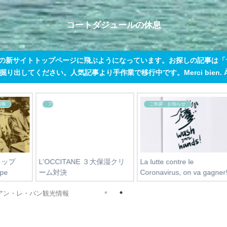
コートダジュールの休息
この新サイトトップページに飛ぶようになっています。お探しの記事は
出してください。人気記事より手作業で移行中です。Merci bien. À tout
ニホンってすごい
美マダム達の秘密
ショコラ半額♪
美の本質を考える ミス
O
r!
2008からSATCまで
アン・レ・パン観光情報