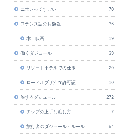
ニホンってすごい
70
フランス語のお勉強
36
本・映画
19
働くダジュール
39
リゾートホテルでの仕事
20
ロードオブザ滞在許可証
10
旅するダジュール
272
チップの上手な渡し方
7
旅行者のダジュール・ルール
54