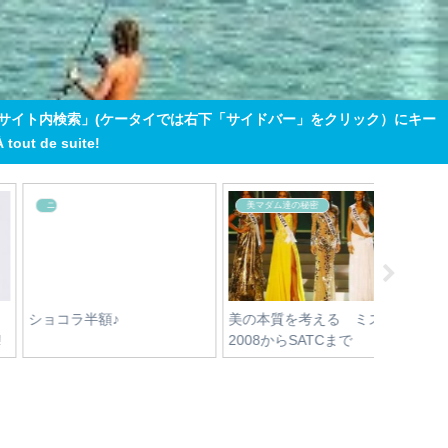
「サイト内検索」(ケータイでは右下「サイドバー」をクリック）にキー
 de suite!
フランスコスメ レポート
美的エイジングのヒント
その他
RLANE アイメイク落とし
奇跡の美容師 ブランコ
祝ボンド
セラム
土屋さん
キュリレ