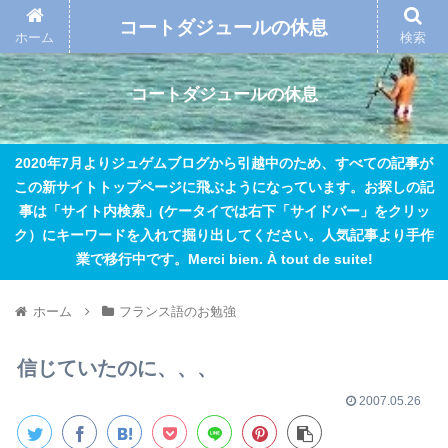
コートダジュールの休息
ホーム
検索
コートダジュールの休息
2020年7月よりジュゲムブログから引越中のため、すべての記事が
この新サイトトップページに飛ぶようになっています。お探しの記
事は「サイト内検索」(ケータイでは右下「サイドバー」をクリッ
ク）にキーワードを入れて掘り出してください。人気記事より手作
業で移行中です。Merci bien. À tout de suite!
ホーム
フランス語のお勉強
信じていたのに、、、
2007.05.26