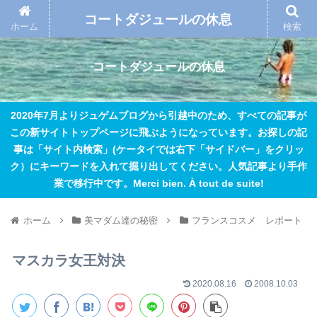
コートダジュールの休息
ホーム
検索
コートダジュールの休息
2020年7月よりジュゲムブログから引越中のため、すべての記事が
この新サイトトップページに飛ぶようになっています。お探しの記
事は「サイト内検索」(ケータイでは右下「サイドバー」をクリッ
ク）にキーワードを入れて掘り出してください。人気記事より手作
業で移行中です。Merci bien. À tout de suite!
ホーム
美マダム達の秘密
フランスコスメ レポート
マスカラ女王対決
2020.08.16
2008.10.03