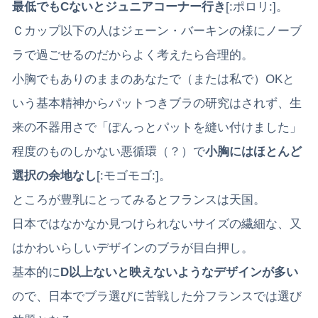
最低でもCないとジュニアコーナー行き
[:ポロリ:]。
Ｃカップ以下の人はジェーン・バーキンの様にノーブ
ラで過ごせるのだからよく考えたら合理的。
小胸でもありのままのあなたで（または私で）OKと
いう基本精神からパットつきブラの研究はされず、生
来の不器用さで「ぽんっとパットを縫い付けました」
程度のものしかない悪循環（？）で
小胸にはほとんど
選択の余地なし
[:モゴモゴ:]。
ところが豊乳にとってみるとフランスは天国。
日本ではなかなか見つけられないサイズの繊細な、又
はかわいらしいデザインのブラが目白押し。
基本的に
D以上ないと映えないようなデザインが多い
ので、日本でブラ選びに苦戦した分フランスでは選び