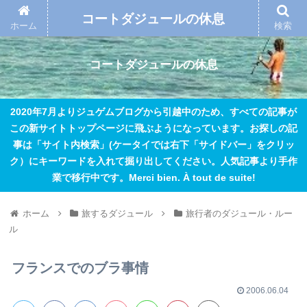
コートダジュールの休息
ホーム
検索
コートダジュールの休息
2020年7月よりジュゲムブログから引越中のため、すべての記事が
この新サイトトップページに飛ぶようになっています。お探しの記
事は「サイト内検索」(ケータイでは右下「サイドバー」をクリッ
ク）にキーワードを入れて掘り出してください。人気記事より手作
業で移行中です。Merci bien. À tout de suite!
ホーム
旅するダジュール
旅行者のダジュール・ルー
ル
フランスでのブラ事情
2006.06.04