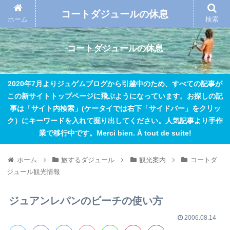
コートダジュールの休息
ホーム
検索
コートダジュールの休息
2020年7月よりジュゲムブログから引越中のため、すべての記事が
この新サイトトップページに飛ぶようになっています。お探しの記
事は「サイト内検索」(ケータイでは右下「サイドバー」をクリッ
ク）にキーワードを入れて掘り出してください。人気記事より手作
業で移行中です。Merci bien. À tout de suite!
ホーム
旅するダジュール
観光案内
コートダ
ジュール観光情報
ジュアンレパンのビーチの使い方
2006.08.14