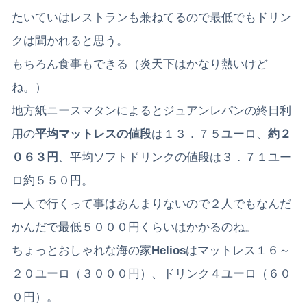
たいていはレストランも兼ねてるので最低でもドリン
クは聞かれると思う。
もちろん食事もできる（炎天下はかなり熱いけど
ね。）
地方紙ニースマタンによるとジュアンレパンの終日利
用の
平均マットレスの値段
は１３．７５ユーロ、
約２
０６３円
、平均ソフトドリンクの値段は３．７１ユー
ロ約５５０円。
一人で行くって事はあんまりないので２人でもなんだ
かんだで最低５０００円くらいはかかるのね。
ちょっとおしゃれな海の家
Helios
はマットレス１６～
２０ユーロ（３０００円）、ドリンク４ユーロ（６０
０円）。