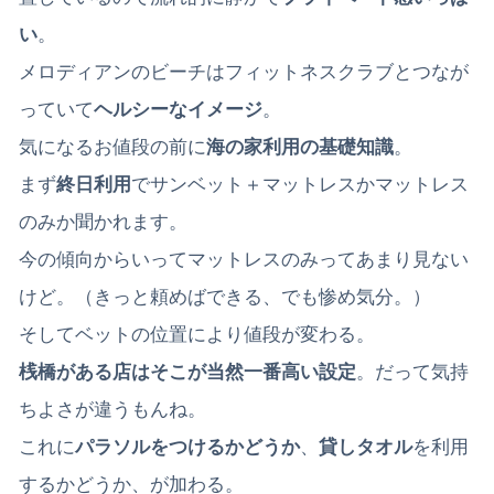
い
。
メロディアンのビーチはフィットネスクラブとつなが
っていて
ヘルシーなイメージ
。
気になるお値段の前に
海の家利用の基礎知識
。
まず
終日利用
でサンベット＋マットレスかマットレス
のみか聞かれます。
今の傾向からいってマットレスのみってあまり見ない
けど。（きっと頼めばできる、でも惨め気分。）
そしてベットの位置により値段が変わる。
桟橋がある店はそこが当然一番高い設定
。だって気持
ちよさが違うもんね。
これに
パラソルをつけるかどうか
、
貸しタオル
を利用
するかどうか、が加わる。