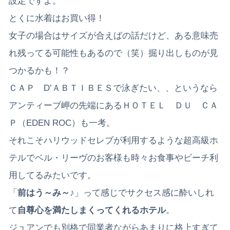
設定ですよ。
とくに水着はお買い得！
女子の場合はサイズが合えばの話だけど、ある意味売
れ残ってる可能性もあるので（笑）掘り出しものが見
つかるかも！？
ＣＡＰ D’ＡＢＴＩＢＥＳで泳ぎたい、、というなら
アンティーブ岬の先端にあるＨＯＴＥＬ ＤＵ ＣＡ
Ｐ（EDEN ROC）も一考。
それこそハリウッドセレブが利用するような超高級ホ
テルでベル・リーヴのお客様も時々お食事やビーチ利
用してるみたいです。
「
前はう～み～
♪」って感じでサクセス感に酔いしれ
て
自尊心を満たしまくってくれるホテル
。
ジュアンでも別格で同業者ながらあまりに格上すぎて