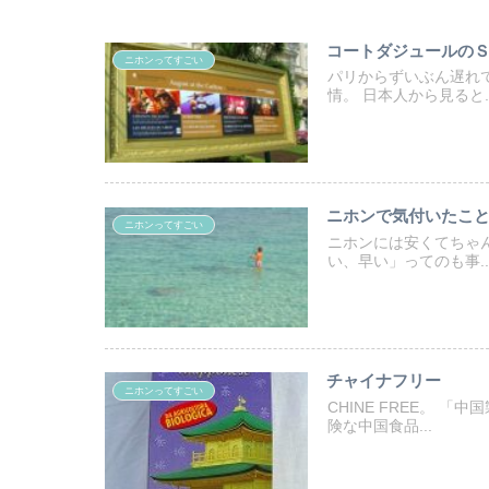
コートダジュールの
ニホンってすごい
パリからずいぶん遅れ
情。 日本人から見ると..
ニホンで気付いたこ
ニホンってすごい
ニホンには安くてちゃ
い、早い」ってのも事..
チャイナフリー
ニホンってすごい
CHINE FREE。 
険な中国食品...