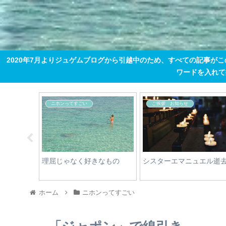
2020年7月よりジュゲムブログから引越中のため、すべての記事が
ワードを入れて掘り
情報
庶民のリゾートライフ
その他
ンの３星
秋のコートダジュールで思
バゲット値上げ
ES
うこと
ホーム
ニホンってすごい