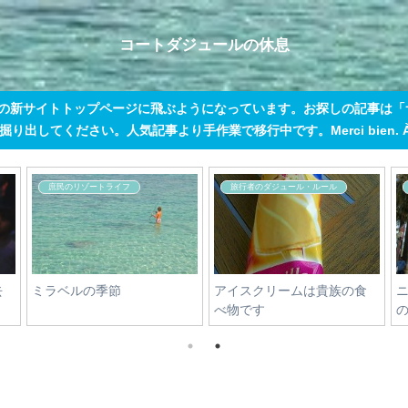
コートダジュールの休息
この新サイトトップページに飛ぶようになっています。お探しの記事は
出してください。人気記事より手作業で移行中です。Merci bien. À tout
コートダジュール観光情報
香水
ジュアン-レ-パンと言えばジ
香りがかぶるの絶対イヤ！
ャズ
有名ブランド香水のミック
スレシピ５つ＋上級者用１
つ【仏雑誌調べ】