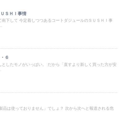
ＳＵＳＨＩ事情
て南下して 今定着しつつあるコートダジュールのＳＵＳＨＩ事
.
と・６
んとしたモノがいっぱい。 だから「直すより新しく買った方が安
.
「中国製品は使っておりません」でしょ？ 次から次へと報道される危