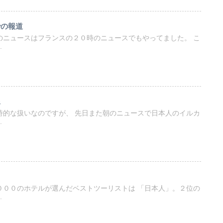
での報道
のニュースはフランスの２０時のニュースでもやってました。 こ
.
像
詩的な扱いなのですが、 先日また朝のニュースで日本人のイルカ
.
０００のホテルが選んだベストツーリストは 「日本人」。２位の
.