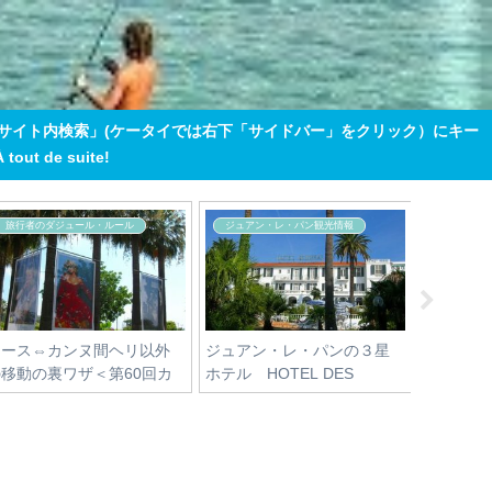
「サイト内検索」(ケータイでは右下「サイドバー」をクリック）にキー
 de suite!
フランス社会へのぼやき
旅行者のダジュール・ルール
ニホンっ
痛恨の駐車違反の罰金
カンヌとモナコ 移動のル
理屈じゃ
ール