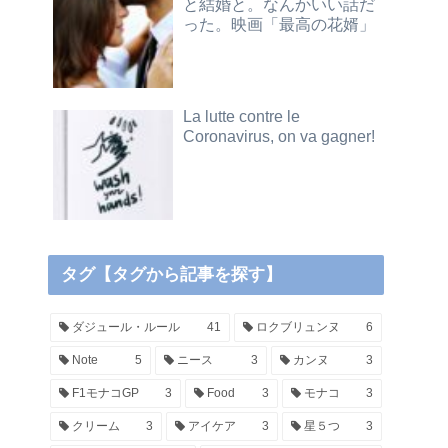
と結婚と。なんかいい話だ
った。映画「最高の花婿」
La lutte contre le
Coronavirus, on va gagner!
タグ【タグから記事を探す】
ダジュール・ルール
41
ロクブリュンヌ
6
Note
5
ニース
3
カンヌ
3
F1モナコGP
3
Food
3
モナコ
3
クリーム
3
アイケア
3
星５つ
3