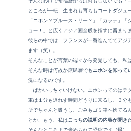
そんなわけで裕福層からは何もしないでも「
ところが一転、生まれも育ちもコートダジュ
「ニホン？ブルース・リー？」「カラテ」「シ
ョー！」と広くアジア圏全般を指すに留まり
彼らの中では「フランスが一番進んでてアジ
ます（笑）。
そんなことが言葉の端々から発覚しても、私
そんな時は何故か庶民層でも
ニホンを知って
況になるのです。
「ばかいっちゃいけない。ニホンってのはテ
車は１分も遅れず時間どうりに来るし、３分
所でちゃんと吸うし、ごみもゴミ箱へ捨てる
とか、もう、私は
こっちの説明の内容が聞き
そんなところまで褒められて恐縮です（爆）