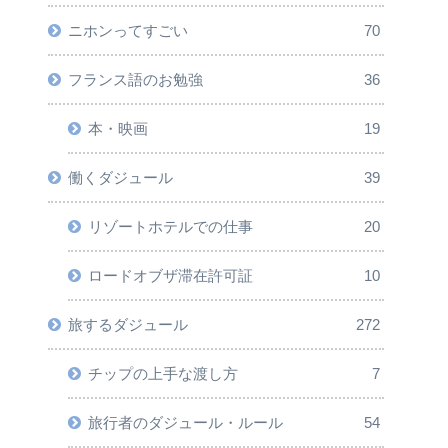
ニホンってすごい
70
フランス語のお勉強
36
本・映画
19
働くダジュール
39
リゾートホテルでの仕事
20
ロードオブザ滞在許可証
10
旅するダジュール
272
チップの上手な渡し方
7
旅行者のダジュール・ルール
54