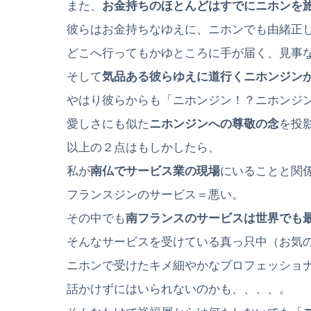
また、
お金持ちのほとんどはすでにニホンを
彼らはお金持ちなゆえに、ニホンでも由緒正
どこへ行ってもかゆところに手が届く、見事
そして
気品ある彼らゆえに道行くニホンジン
やはり彼らからも「ニホンジン！？ニホンジ
愛しさにも似た
ニホンジンへの尊敬の念
を投
以上の２点はもしかしたら、
私が
南仏でサービス業の現場
にいることと関
フランスジンのサービス＝悪い。
その中でも
南フランスのサービスは世界でも
そんなサービスを受けている真っ只中（お気
ニホンで受けたキメ細やかなプロフェッショ
話かけずにはいられないのかも、、、、。