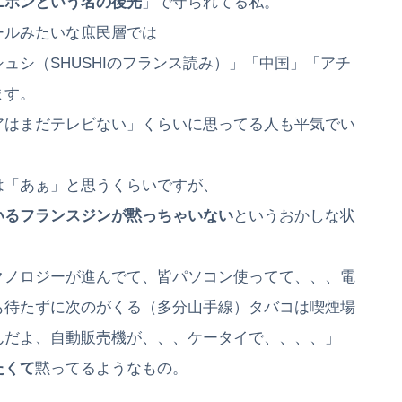
ニホンという名の後光
」で守られてる私。
ールみたいな庶民層では
ュシ（SHUSHIのフランス読み）」「中国」「アチ
ます。
アはまだテレビない」くらいに思ってる人も平気でい
は「あぁ」と思うくらいですが、
いるフランスジンが黙っちゃいない
というおかしな状
クノロジーが進んでて、皆パソコン使ってて、、、電
も待たずに次のがくる（多分山手線）タバコは喫煙場
んだよ、自動販売機が、、、ケータイで、、、、」
たくて
黙ってるようなもの。
。