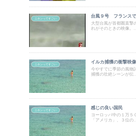
台風９号 フランス
ニホンってすごい
大型台風が首都圏直撃
れがそのときの映像。..
イルカ捕獲の衝撃映
ニホンってすごい
今やすでに季節の風物
捕獲の壮絶シーンが伝..
感じの良い国民
ニホンってすごい
ヨーロッパ中の１万５
「アメリカ」、３位の..