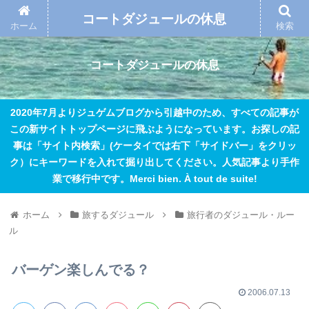
コートダジュールの休息
ホーム
検索
コートダジュールの休息
2020年7月よりジュゲムブログから引越中のため、すべての記事が
この新サイトトップページに飛ぶようになっています。お探しの記
事は「サイト内検索」(ケータイでは右下「サイドバー」をクリッ
ク）にキーワードを入れて掘り出してください。人気記事より手作
業で移行中です。Merci bien. À tout de suite!
ホーム
旅するダジュール
旅行者のダジュール・ルー
ル
バーゲン楽しんでる？
2006.07.13