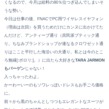
くなるので、今月は給料の80％位つぎ込んでしまいそ
うな勢い。
今日は仕事の後、FNACでPC用ワイヤレスイヤフォン
（理由は次回）を買うためだけにカンヌに出かけてた
んだけど、アンティーブ通り（庶民派ブティック通
り。ちなみブランドショップが連なるクロワゼット通
りはここと平行した海沿いの大通り。私とは今のとこ
ろ無縁[:ポロリ:]。）に出たら大好きな
TARA JARMON
もバーゲン
じゃない！
入っちゃったわよ。
かーわーいーのもソワレっぽいドレスもお手ごろ価格
に。
前々から黒のちゃんとしつつもエレガントなスーツが