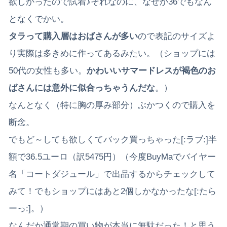
欲しかったので試着♪それなのに、なぜか36でもなん
となくでかい。
タラって購入層はおばさんが多い
ので表記のサイズよ
り実際は多きめに作ってあるみたい。（ショップには
50代の女性も多い。
かわいいサマードレスが褐色のお
ばさんには意外に似合っちゃうんだな
。）
なんとなく（特に胸の厚み部分）ぶかつくので購入を
断念。
でもど～しても欲しくてバック買っちゃった[:ラブ:]半
額で36.5ユーロ（訳5475円）（今度BuyMaでバイヤー
名「コートダジュール」で出品するからチェックして
みて！でもショップにはあと2個しかなかったな[:たら
ーっ:]。）
なんだか通常期の買い物が本当に無駄だった！と思う