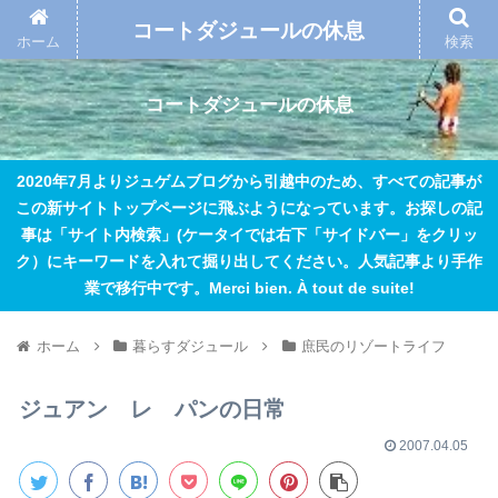
コートダジュールの休息
ホーム
検索
コートダジュールの休息
2020年7月よりジュゲムブログから引越中のため、すべての記事が
この新サイトトップページに飛ぶようになっています。お探しの記
事は「サイト内検索」(ケータイでは右下「サイドバー」をクリッ
ク）にキーワードを入れて掘り出してください。人気記事より手作
業で移行中です。Merci bien. À tout de suite!
ホーム
暮らすダジュール
庶民のリゾートライフ
ジュアン レ パンの日常
2007.04.05