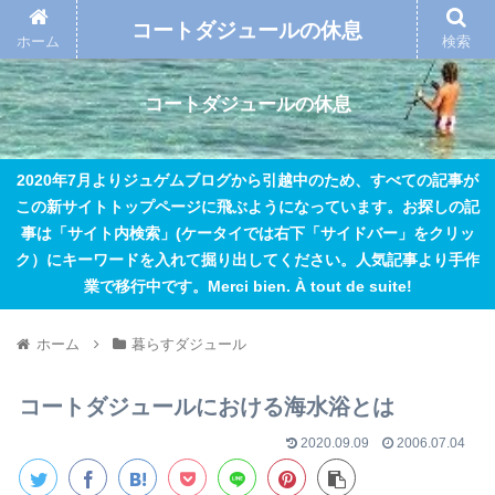
コートダジュールの休息
ホーム
検索
コートダジュールの休息
2020年7月よりジュゲムブログから引越中のため、すべての記事が
この新サイトトップページに飛ぶようになっています。お探しの記
事は「サイト内検索」(ケータイでは右下「サイドバー」をクリッ
ク）にキーワードを入れて掘り出してください。人気記事より手作
業で移行中です。Merci bien. À tout de suite!
ホーム
暮らすダジュール
コートダジュールにおける海水浴とは
2020.09.09
2006.07.04